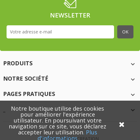
NEWSLETTER
PRODUITS

NOTRE SOCIÉTÉ

PAGES PRATIQUES

Notre boutique utilise des cookies
_

pour améliorer l'expérience
utilisateur. En poursuivant votre
navigation sur ce site, vous déclarez
accepter leur utilisation
.
Plus
d'informations
© 2026 - XMEDIACREATION