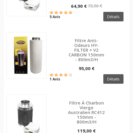
64,90 €
73,90 €
Détails
5 Avis
Filtre Anti-
Odeurs HY-
FILTER + V2
CARBON 150mm
- 800m3/h
95,00 €
Détails
1 Avis
Filtre À Charbon
Vierge
Australien RC412
150mm -
800m3/h
119,00 €