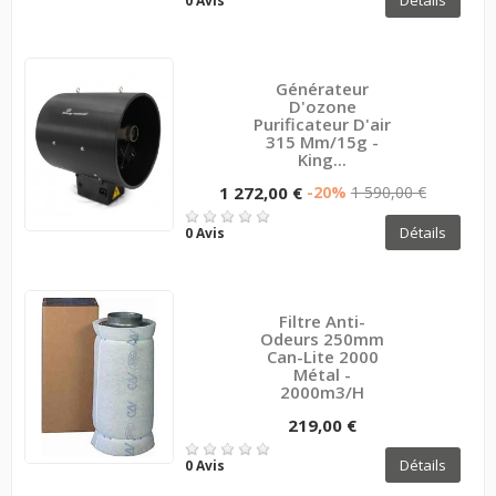
0 Avis
Générateur
D'ozone
Purificateur D'air
315 Mm/15g -
King...
1 272,00 €
-20%
1 590,00 €
Détails
0 Avis
Filtre Anti-
Odeurs 250mm
Can-Lite 2000
Métal -
2000m3/H
219,00 €
Détails
0 Avis