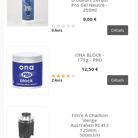
Pro Gel Neutre -
250ml
9,00 €
Détails
0 Avis
ONA BLOCK -
175g - PRO
12,50 €
Détails
2 Avis
Filtre À Charbon
Vierge
Australien RC412
125mm -
500m3/h