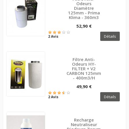
Odeurs
Diamètre
125mm - Prima
Klima - 360m3
52,90 €
Détails
2 Avis
Filtre Anti-
Odeurs HY-
FILTER + V2
CARBON 125mm
- 400m3/h
49,90 €
Détails
2 Avis
Recharge
Neutraliseur
D'odeurs Zerum