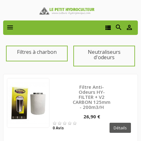




Filtres à charbon
Neutraliseurs
d'odeurs
Filtre Anti-
Odeurs HY-
FILTER + V2
CARBON 125mm
- 200m3/h
26,90 €
Détails
0 Avis