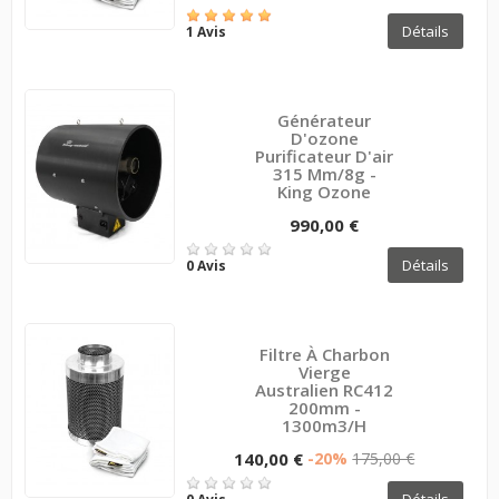
Détails
1 Avis
Générateur
D'ozone
Purificateur D'air
315 Mm/8g -
King Ozone
990,00 €
Détails
0 Avis
Filtre À Charbon
Vierge
Australien RC412
200mm -
1300m3/h
140,00 €
-20%
175,00 €
Détails