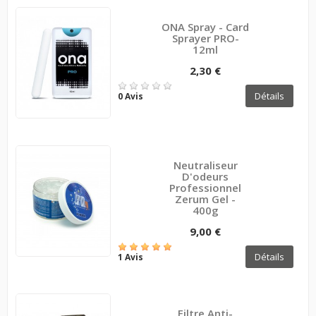
ONA Spray - Card
Sprayer PRO-
12ml
2,30 €
Détails
0 Avis
Neutraliseur
D'odeurs
Professionnel
Zerum Gel -
400g
9,00 €
Détails
1 Avis
Filtre Anti-