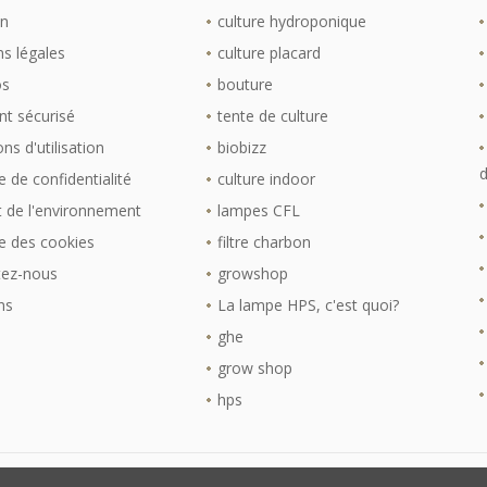
on
culture hydroponique
s légales
culture placard
os
bouture
t sécurisé
tente de culture
ns d'utilisation
biobizz
d
e de confidentialité
culture indoor
 de l'environnement
lampes CFL
ue des cookies
filtre charbon
tez-nous
growshop
ns
La lampe HPS, c'est quoi?
ghe
grow shop
hps