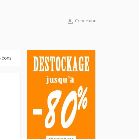

Connexion
 Néons