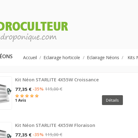
NÉONS
Accueil
Eclairage horticole
Eclairage Néons
Kits
Kit Néon STARLITE 4X55W Croissance
77,35 €
-35%
119,00 €
Détails
1 Avis
Kit Néon STARLITE 4X55W Floraison
77,35 €
-35%
119,00 €