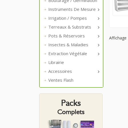
Bouturage / Germination
Instruments De Mesure

Irrigation / Pompes

Terreaux & Substrats

Pots & Réservoirs

Affichage 
Insectes & Maladies

Extraction Végétale

Librairie
Accessoires

Ventes Flash