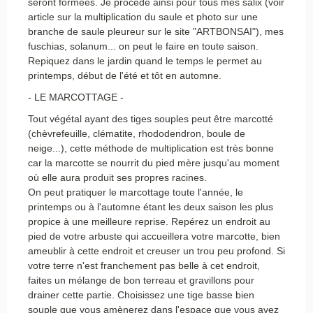
seront formées. Je procède ainsi pour tous mes salix (voir
article sur la multiplication du saule et photo sur une
branche de saule pleureur sur le site "ARTBONSAI"), mes
fuschias, solanum... on peut le faire en toute saison.
Repiquez dans le jardin quand le temps le permet au
printemps, début de l'été et tôt en automne.
- LE MARCOTTAGE -
Tout végétal ayant des tiges souples peut être marcotté
(chèvrefeuille, clématite, rhododendron, boule de
neige...), cette méthode de multiplication est très bonne
car la marcotte se nourrit du pied mère jusqu'au moment
où elle aura produit ses propres racines.
On peut pratiquer le marcottage toute l'année, le
printemps ou à l'automne étant les deux saison les plus
propice à une meilleure reprise. Repérez un endroit au
pied de votre arbuste qui accueillera votre marcotte, bien
ameublir à cette endroit et creuser un trou peu profond. Si
votre terre n'est franchement pas belle à cet endroit,
faites un mélange de bon terreau et gravillons pour
drainer cette partie. Choisissez une tige basse bien
souple que vous amènerez dans l'espace que vous avez