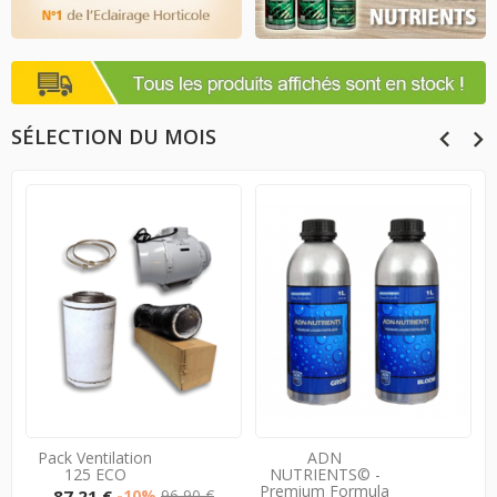
SÉLECTION DU MOIS
Pack Ventilation
ADN
125 ECO
NUTRIENTS© -
Premium Formula
Prix
Prix
87,21 €
-10%
96,90 €