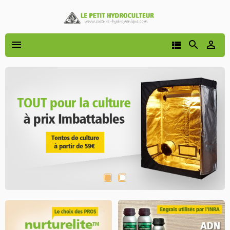



