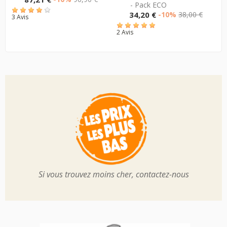
- Pack ECO
de
Prix
Prix
34,20 €
-10%
38,00 €
3 Avis
base
de
2 Avis
2
base
Si vous trouvez moins cher, contactez-nous