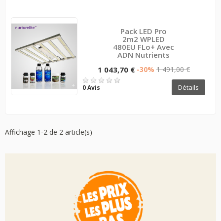
Pack LED Pro
2m2 WPLED
480EU FLo+ Avec
ADN Nutrients
1 043,70 €
-30%
1 491,00 €
Détails
0 Avis
Affichage 1-2 de 2 article(s)