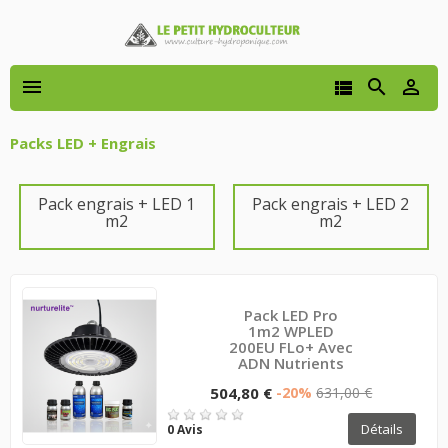




Packs LED + Engrais
Pack engrais + LED 1
Pack engrais + LED 2
m2
m2
Pack LED Pro
1m2 WPLED
200EU FLo+ Avec
ADN Nutrients
504,80 €
-20%
631,00 €
Détails
0 Avis