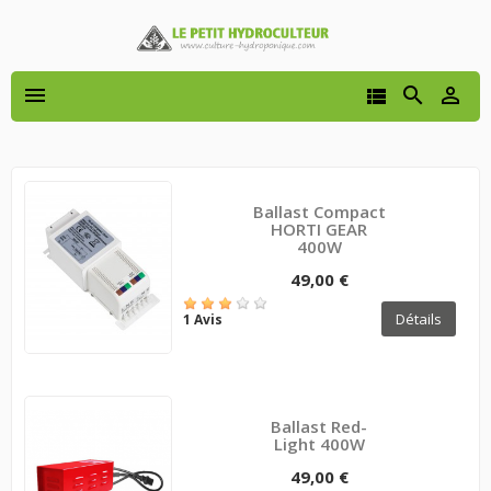




Ballast Compact
HORTI GEAR
400W
49,00 €
Détails
1 Avis
Ballast Red-
Light 400W
49,00 €