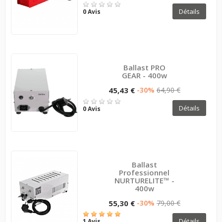
Détails
0 Avis
Ballast PRO
GEAR - 400w
45,43 €
-30%
64,90 €
Détails
0 Avis
Ballast
Professionnel
NURTURELITE™ -
400w
55,30 €
-30%
79,00 €
Détails
1 Avis