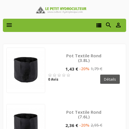




Pot Textile Rond
(3.8L)
1,43 €
-20%
1,79 €
Détails
0 Avis
Pot Textile Rond
(7.6L)
2,36 €
-20%
2,95 €