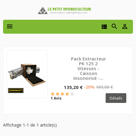




Pack Extracteur
PK 125 2
Vitesses -
Caisson
Insonorisé -...
135,20 €
-20%
169,00 €
Détails
1 Avis
Affichage 1-1 de 1 article(s)