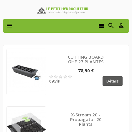




CUTTING BOARD
GHE 27 PLANTES
78,90 €
Détails
0 Avis
X-Stream 20 -
Propagator 20
Plants