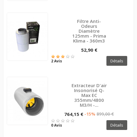
Filtre Anti-
Odeurs
Diamètre
125mm - Prima
Klima - 360m3
52,90 €
Détails
2 Avis
Extracteur D'air
Insonorisé Q-
Max EC
355mm/4800
M3/H -...
764,15 €
-15%
899,00 €
Détails
0 Avis