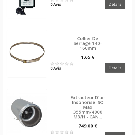
Détails
0 Avis
Collier De
Serrage 140-
160mm
1,65 €
Détails
0 Avis
Extracteur D'air
Insonorisé ISO
Max
355mm/4800
M3/H - CAN...
749,00 €