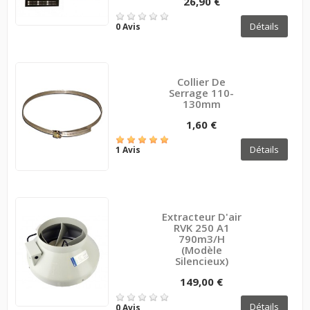
26,90 €
Détails
0 Avis
Collier De
Serrage 110-
130mm
1,60 €
Détails
1 Avis
Extracteur D'air
RVK 250 A1
790m3/h
(modèle
Silencieux)
149,00 €
Détails
0 Avis