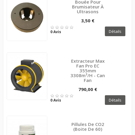
Bouée Pour
Brumisateur À
Ultrasons
3,50 €
Détails
0 Avis
Extracteur Max
Fan Pro EC
355mm
3308m³/h - Can
Fan
790,00 €
Détails
0 Avis
Pillules De CO2
(boite De 60)