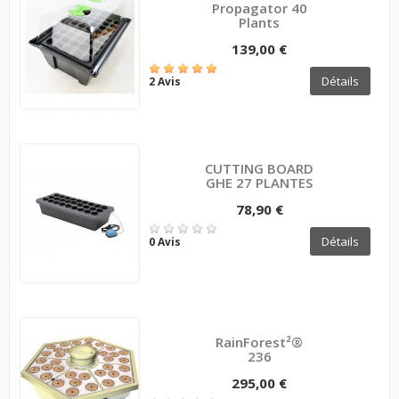
Propagator 40
Plants
139,00 €
Détails
2 Avis
CUTTING BOARD
GHE 27 PLANTES
78,90 €
Détails
0 Avis
RainForest²®
236
295,00 €