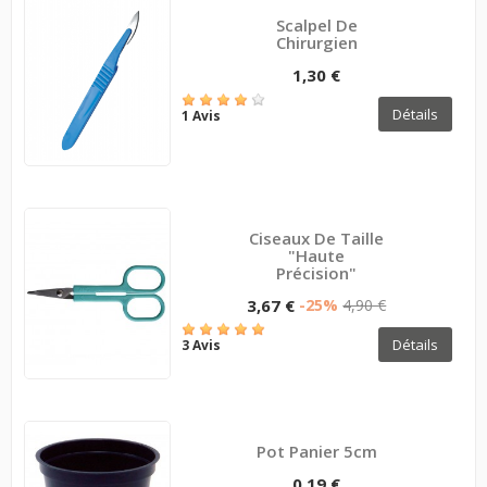
Scalpel De
Chirurgien
1,30 €
Détails
1 Avis
Ciseaux De Taille
"haute
Précision"
3,67 €
-25%
4,90 €
Détails
3 Avis
Pot Panier 5cm
0,19 €