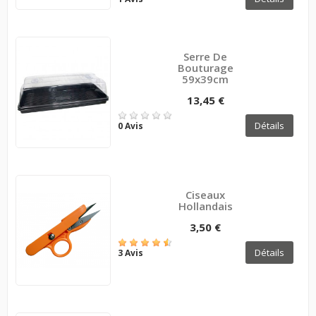
Serre De
Bouturage
59x39cm
13,45 €
Détails
0 Avis
Ciseaux
Hollandais
3,50 €
Détails
3 Avis