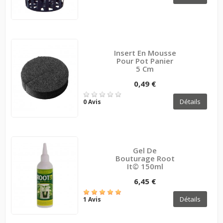
Insert En Mousse
Pour Pot Panier
5 Cm
0,49 €
Détails
0 Avis
Gel De
Bouturage Root
It© 150ml
6,45 €
Détails
1 Avis