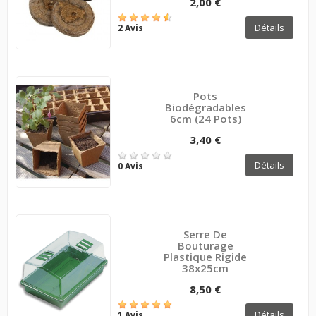
2,00 €
Détails
2 Avis
Pots
Biodégradables
6cm (24 Pots)
3,40 €
Détails
0 Avis
Serre De
Bouturage
Plastique Rigide
38x25cm
8,50 €
Détails
1 Avis