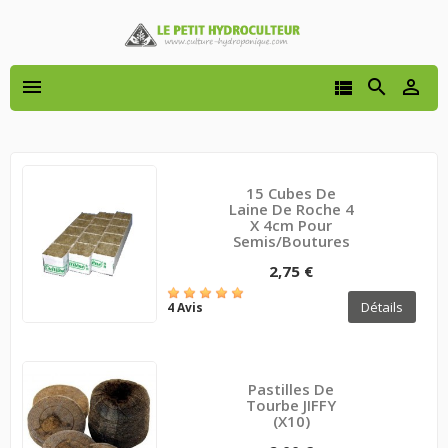




15 Cubes De
Laine De Roche 4
X 4cm Pour
Semis/boutures
2,75 €
Détails
4 Avis
Pastilles De
Tourbe JIFFY
(x10)