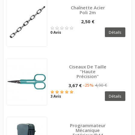
Chaînette Acier
Poli 2m
2,50 €
Détails
0 Avis
Ciseaux De Taille
"haute
Précision"
3,67 €
-25%
4,90 €
Détails
3 Avis
Programmateur
Mécanique