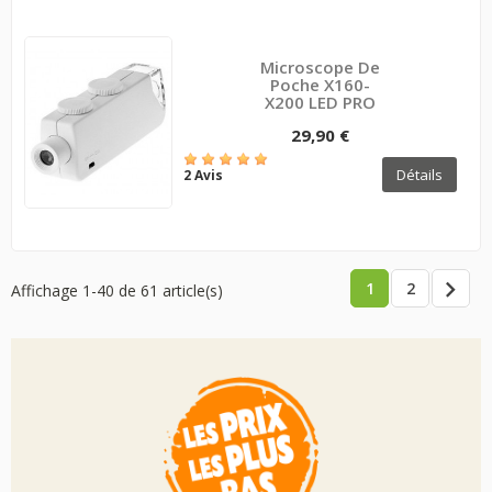
Microscope De
Poche X160-
X200 LED PRO
29,90 €
Détails
2 Avis

1
2
Affichage 1-40 de 61 article(s)