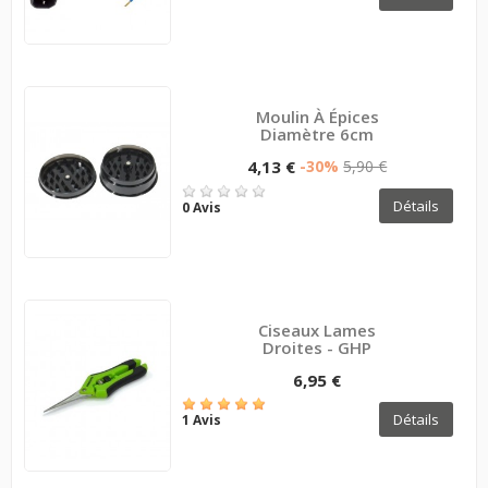
Moulin À Épices
Diamètre 6cm
4,13 €
-30%
5,90 €
Détails
0 Avis
Ciseaux Lames
Droites - GHP
6,95 €
Détails
1 Avis