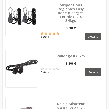
Suspensions
Réglables Easy
Rope (charges
Lourdes) 2 X
34kgs
8,90 €
Détails
6 Avis
Rallonge IEC 2m
6,90 €
Détails
0 Avis
Relais Minuteur
6 X 630W 230V -