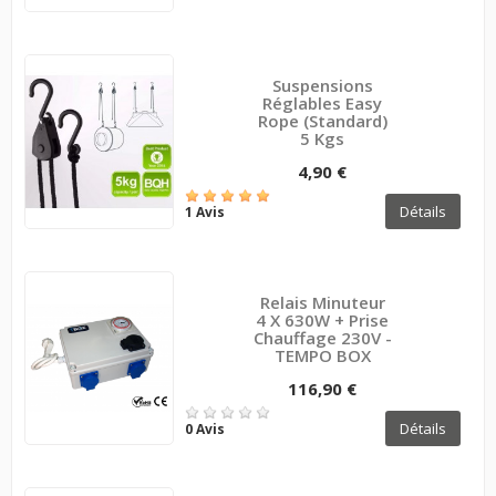
Suspensions
Réglables Easy
Rope (standard)
5 Kgs
4,90 €
Détails
1 Avis
Relais Minuteur
4 X 630W + Prise
Chauffage 230V -
TEMPO BOX
116,90 €
Détails
0 Avis