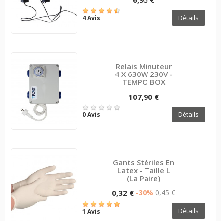
Détails
4 Avis
Relais Minuteur
4 X 630W 230V -
TEMPO BOX
107,90 €
Détails
0 Avis
Gants Stériles En
Latex - Taille L
(la Paire)
0,32 €
-30%
0,45 €
Détails
1 Avis