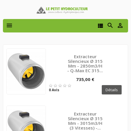




Extracteur
Silencieux Ø 315
Mm - 2850m3/H
- Q-Max EC 315...
735,00 €
Détails
0 Avis
Extracteur
Silencieux Ø 315
Mm - 3015m3/H
(3 Vitesses) -...