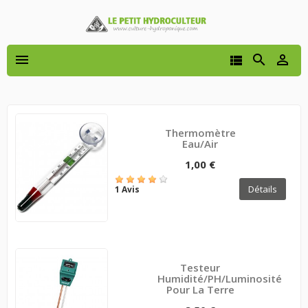




Thermomètre
Eau/air
1,00 €
Détails
1 Avis
Testeur
Humidité/PH/Luminosité
Pour La Terre