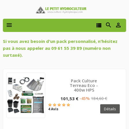




Si vous avez besoin d'un pack personnalisé, n'hésitez
pas à nous appeler au 09 61 55 39 89 (numéro non
surtaxé).
Pack Culture
Terreau Eco -
400w HPS
101,53 €
-45%
184,60 €
Détails
4 Avis