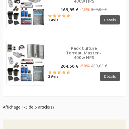
400w HPS
169,95 €
-45%
309,00 €
Détails
2 Avis
Pack Culture
Terreau Master -
400w HPS
204,50 €
-50%
409,00 €
Détails
2 Avis
Affichage 1-5 de 5 article(s)