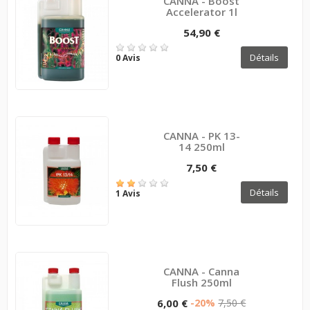
CANNA - Boost
Accelerator 1l
54,90 €
Détails
0 Avis
CANNA - PK 13-
14 250ml
7,50 €
Détails
1 Avis
CANNA - Canna
Flush 250ml
6,00 €
-20%
7,50 €