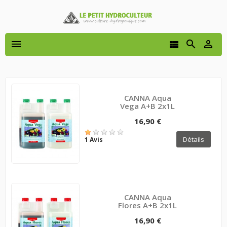




CANNA Aqua
Vega A+B 2x1L
16,90 €
Détails
1 Avis
CANNA Aqua
Flores A+B 2x1L
16,90 €