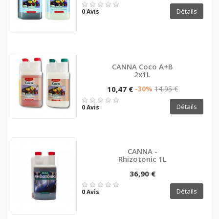
Détails
0 Avis
CANNA Coco A+B
2x1L
10,47 €
-30%
14,95 €
Détails
0 Avis
CANNA -
Rhizotonic 1L
36,90 €
Détails
0 Avis