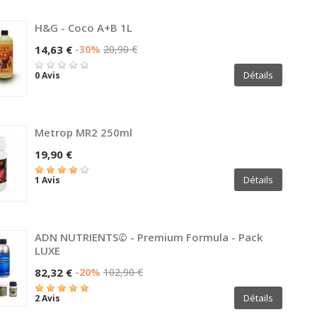
H&G - Coco A+B 1L
14,63 €
-30%
20,90 €
Détails
0 Avis
Metrop MR2 250ml
19,90 €
Détails
1 Avis
ADN NUTRIENTS© - Premium Formula - Pack
LUXE
82,32 €
-20%
102,90 €
Détails
2 Avis