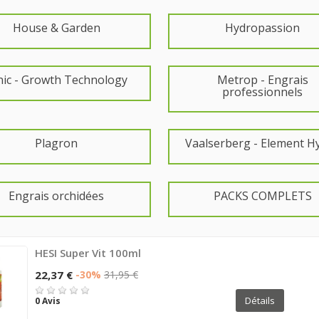
House & Garden
Hydropassion
nic - Growth Technology
Metrop - Engrais
professionnels
Plagron
Vaalserberg - Element H
Engrais orchidées
PACKS COMPLETS
HESI Super Vit 100ml
22,37 €
-30%
31,95 €
Détails
0 Avis