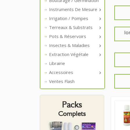
Bouturage / Germination
Instruments De Mesure

Irrigation / Pompes

Terreaux & Substrats

Io
Pots & Réservoirs

Insectes & Maladies

Extraction Végétale

Librairie
Accessoires

Ventes Flash