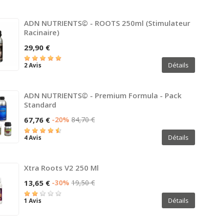
ADN NUTRIENTS© - ROOTS 250ml (Stimulateur
Racinaire)
29,90 €
Détails
2 Avis
ADN NUTRIENTS© - Premium Formula - Pack
Standard
67,76 €
-20%
84,70 €
Détails
4 Avis
Xtra Roots V2 250 Ml
13,65 €
-30%
19,50 €
Détails
1 Avis