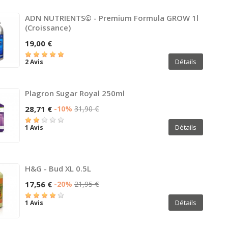
ADN NUTRIENTS© - Premium Formula GROW 1l
(croissance)
19,00 €
Détails
2 Avis
Plagron Sugar Royal 250ml
28,71 €
-10%
31,90 €
Détails
1 Avis
H&G - Bud XL 0.5L
17,56 €
-20%
21,95 €
Détails
1 Avis