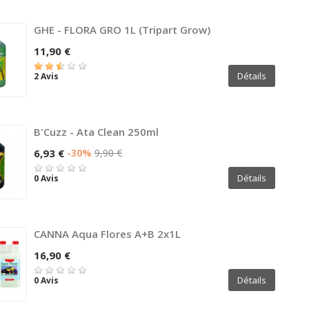
GHE - FLORA GRO 1L (Tripart Grow)
11,90 €
Détails
2 Avis
B'Cuzz - Ata Clean 250ml
6,93 €
-30%
9,90 €
Détails
0 Avis
CANNA Aqua Flores A+B 2x1L
16,90 €
Détails
0 Avis