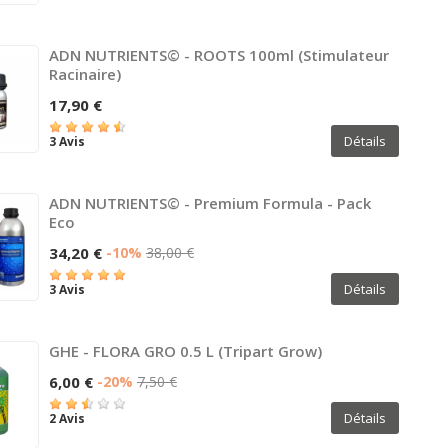
ADN NUTRIENTS© - ROOTS 100ml (Stimulateur
Racinaire)
17,90 €
Détails
3 Avis
ADN NUTRIENTS© - Premium Formula - Pack
Eco
34,20 €
-10%
38,00 €
Détails
3 Avis
GHE - FLORA GRO 0.5 L (Tripart Grow)
6,00 €
-20%
7,50 €
Détails
2 Avis