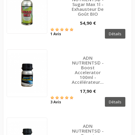
Sugar Max 1l -
Exhausteur De
Goût BIO
54,90 €
Détails
1 Avis
ADN
NUTRIENTS© -
Boost
Accelerator
100ml -
Accélérateur...
17,90 €
Détails
3 Avis
ADN
NUTRIENTS© -