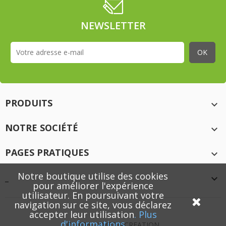
NEWSLETTER
PRODUITS

NOTRE SOCIÉTÉ

PAGES PRATIQUES

Notre boutique utilise des cookies
_

pour améliorer l'expérience
utilisateur. En poursuivant votre
navigation sur ce site, vous déclarez
accepter leur utilisation
.
Plus
d'informations
© 2026 - XMEDIACREATION