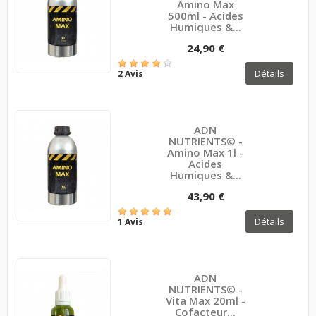
Amino Max
500ml - Acides
Humiques &...
24,90 €
Détails
2 Avis
ADN
NUTRIENTS© -
Amino Max 1l -
Acides
Humiques &...
43,90 €
Détails
1 Avis
ADN
NUTRIENTS© -
Vita Max 20ml -
Cofacteur...