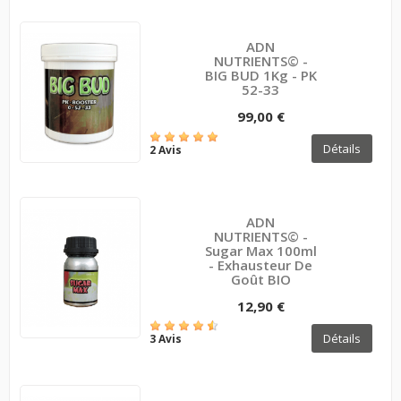
ADN
NUTRIENTS© -
BIG BUD 1Kg - PK
52-33
99,00 €
Détails
2 Avis
ADN
NUTRIENTS© -
Sugar Max 100ml
- Exhausteur De
Goût BIO
12,90 €
Détails
3 Avis