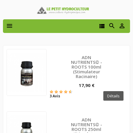




ADN
NUTRIENTS© -
ROOTS 100ml
(Stimulateur
Racinaire)
17,90 €
Détails
3 Avis
ADN
NUTRIENTS© -
ROOTS 250ml