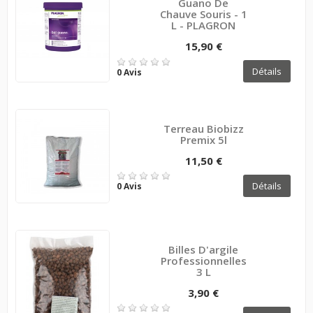
Guano De
Chauve Souris - 1
L - PLAGRON
15,90 €
Détails
0 Avis
Terreau Biobizz
Premix 5l
11,50 €
Détails
0 Avis
Billes D'argile
Professionnelles
3 L
3,90 €