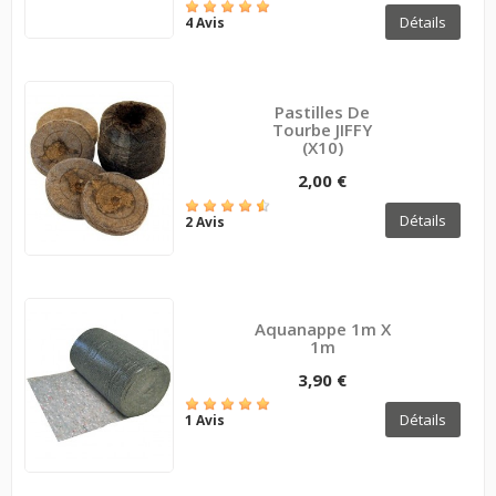
Détails
4 Avis
Pastilles De
Tourbe JIFFY
(x10)
2,00 €
Détails
2 Avis
Aquanappe 1m X
1m
3,90 €
Détails
1 Avis