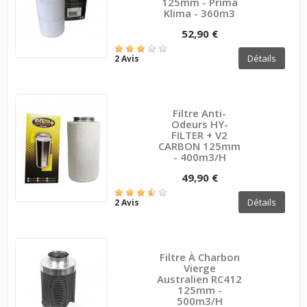
125mm - Prima
Klima - 360m3
52,90 €
Détails
2 Avis
Filtre Anti-
Odeurs HY-
FILTER + V2
CARBON 125mm
- 400m3/h
49,90 €
Détails
2 Avis
Filtre À Charbon
Vierge
Australien RC412
125mm -
500m3/h