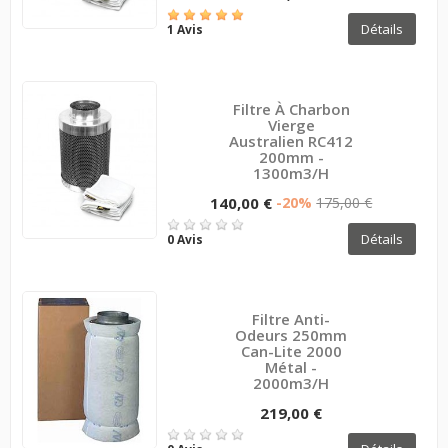
Détails
1 Avis
Filtre À Charbon
Vierge
Australien RC412
200mm -
1300m3/h
140,00 €
-20%
175,00 €
Détails
0 Avis
Filtre Anti-
Odeurs 250mm
Can-Lite 2000
Métal -
2000m3/H
219,00 €