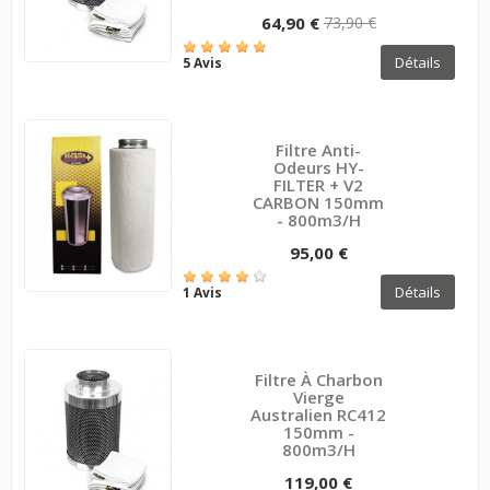
64,90 €
73,90 €
Détails
5 Avis
Filtre Anti-
Odeurs HY-
FILTER + V2
CARBON 150mm
- 800m3/h
95,00 €
Détails
1 Avis
Filtre À Charbon
Vierge
Australien RC412
150mm -
800m3/h
119,00 €