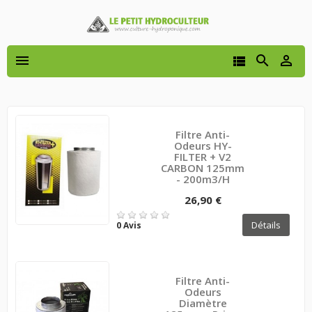




Filtre Anti-
Odeurs HY-
FILTER + V2
CARBON 125mm
- 200m3/h
26,90 €
Détails
0 Avis
Filtre Anti-
Odeurs
Diamètre