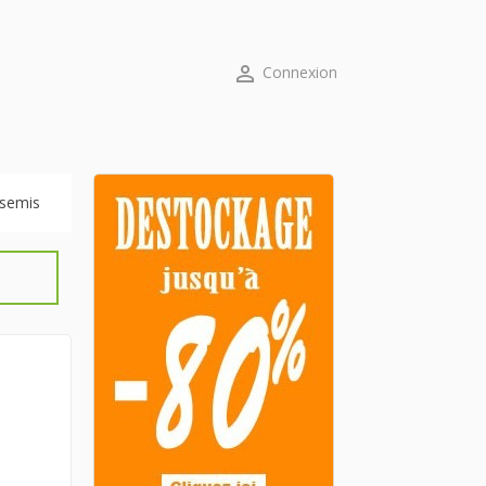

Connexion
 semis