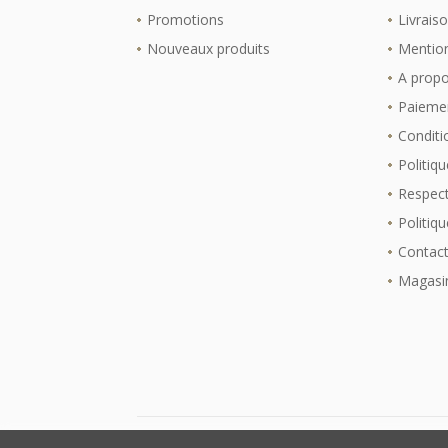
Promotions
Livrais
Nouveaux produits
Mention
A prop
Paiemen
Conditio
Politiqu
Respect
Politiq
Contac
Magasi