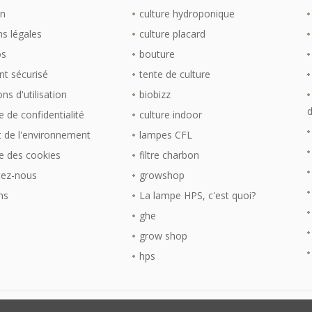
on
culture hydroponique
s légales
culture placard
os
bouture
t sécurisé
tente de culture
ns d'utilisation
biobizz
d
e de confidentialité
culture indoor
 de l'environnement
lampes CFL
ue des cookies
filtre charbon
tez-nous
growshop
ns
La lampe HPS, c'est quoi?
ghe
grow shop
hps