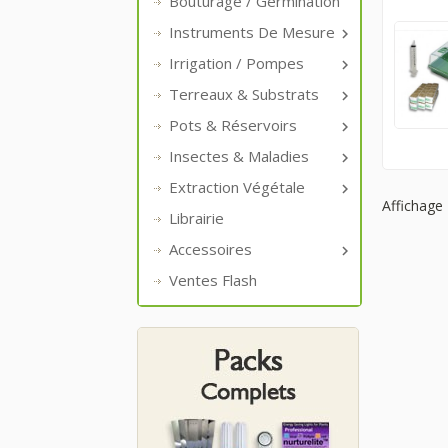
Bouturage / Germination
Instruments De Mesure

Irrigation / Pompes

Terreaux & Substrats

Pots & Réservoirs

Insectes & Maladies

Extraction Végétale

Affichage 
Librairie
Accessoires

Ventes Flash