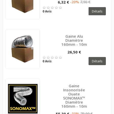
6,32 €
-20%
7,90 €
Détails
0 Avis
Gaine Alu
Diamètre
160mm - 10m
26,50 €
Détails
0 Avis
Gaine
Insonorisée
Ouate
SONOMAX™
Diamètre
160mm - 10m
55,30 €
-30%
79,00 €