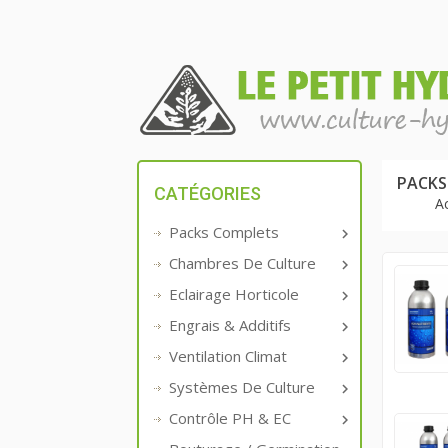
PACKS
CATÉGORIES
Ac
Packs Complets

Chambres De Culture

Eclairage Horticole

Engrais & Additifs

Ventilation Climat

Systèmes De Culture

Contrôle PH & EC
