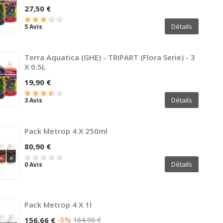
27,50 €
Détails
5 Avis
Terra Aquatica (GHE) - TRIPART (Flora Serie) - 3
X 0.5L
19,90 €
Détails
3 Avis
Pack Metrop 4 X 250ml
80,90 €
Détails
0 Avis
Pack Metrop 4 X 1l
156,66 €
-5%
164,90 €