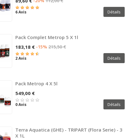
89,60 €
-20%
112,00 €
Détails
6 Avis
Pack Complet Metrop 5 X 1l
183,18 €
-15%
215,50 €
Détails
2 Avis
Pack Metrop 4 X 5l
549,00 €
Détails
0 Avis
Terra Aquatica (GHE) - TRIPART (Flora Serie) - 3
X 1L