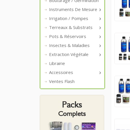
Bouturage / Germination
Instruments De Mesure

Irrigation / Pompes

Terreaux & Substrats

Pots & Réservoirs

Insectes & Maladies

Extraction Végétale

Librairie
Accessoires

Ventes Flash