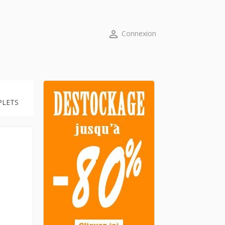

Connexion
PLETS