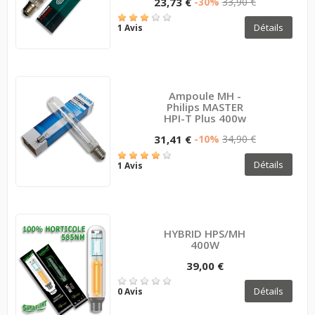
23,73 €
-30%
33,90 €
Détails
1 Avis
Ampoule MH -
Philips MASTER
HPI-T Plus 400w
31,41 €
-10%
34,90 €
Détails
1 Avis
HYBRID HPS/MH
400W
39,00 €
Détails
0 Avis