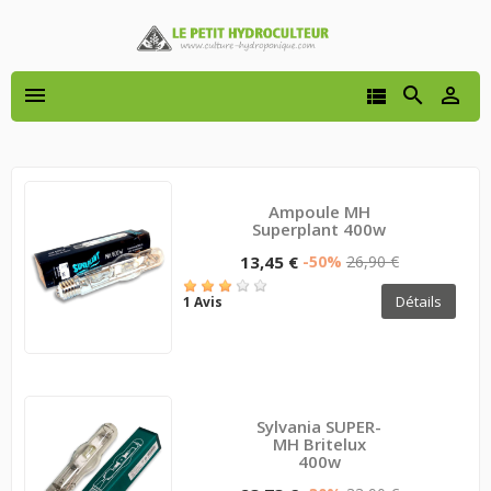




Ampoule MH
Superplant 400w
13,45 €
-50%
26,90 €
Détails
1 Avis
Sylvania SUPER-
MH Britelux
400w