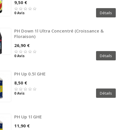
9,50 €
Détails
0 Avis
PH Down 1l Ultra Concentré (croissance &
Floraison)
26,90 €
Détails
0 Avis
PH Up 0.5l GHE
8,50 €
Détails
0 Avis
PH Up 1l GHE
11,90 €