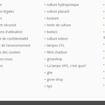
on
culture hydroponique
s légales
culture placard
os
bouture
t sécurisé
tente de culture
ns d'utilisation
biobizz
d
e de confidentialité
culture indoor
 de l'environnement
lampes CFL
ue des cookies
filtre charbon
tez-nous
growshop
ns
La lampe HPS, c'est quoi?
ghe
grow shop
hps