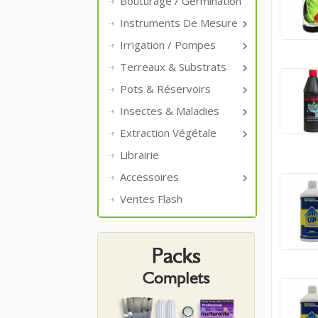
Bouturage / Germination
Instruments De Mesure

Irrigation / Pompes

Terreaux & Substrats

Pots & Réservoirs

Insectes & Maladies

Extraction Végétale

Librairie
Accessoires

Ventes Flash