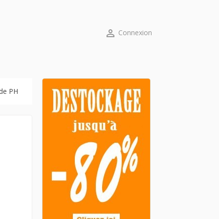

Connexion
 de PH