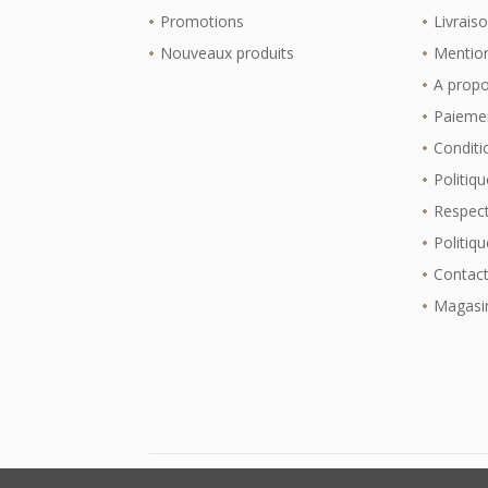
Promotions
Livrais
Nouveaux produits
Mention
A prop
Paiemen
Conditio
Politiqu
Respect
Politiq
Contac
Magasi