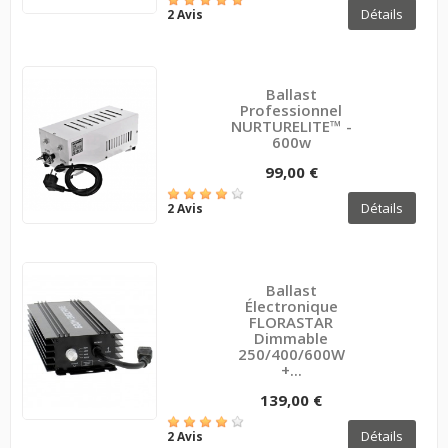
Détails
2 Avis
Ballast
Professionnel
NURTURELITE™ -
600w
99,00 €
Détails
2 Avis
Ballast
Électronique
FLORASTAR
Dimmable
250/400/600W
+...
139,00 €
Détails
2 Avis