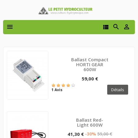




Ballast Compact
HORTI GEAR
600W
59,00 €
Détails
1 Avis
Ballast Red-
Light 600W
41,30 €
-30%
59,00 €