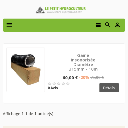




Gaine
Insonorisée
Diamètre
315mm - 10m
60,00 €
-20%
75,00 €
Détails
0 Avis
Affichage 1-1 de 1 article(s)