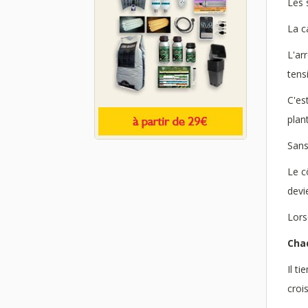
Les 
La c
L'ar
tens
C'es
plan
Sans
Le c
devi
Lors
Cha
Il t
croi