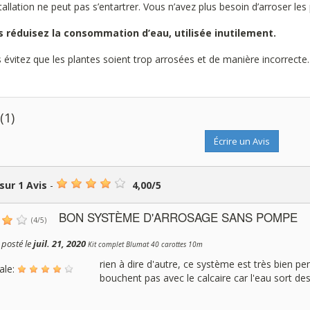
stallation ne peut pas s’entartrer. Vous n’avez plus besoin d’arroser le
 réduisez la consommation d’eau, utilisée inutilement.
 évitez que les plantes soient trop arrosées et de manière incorrecte.
s
(1)
Écrire un Avis
 sur
1
Avis
-
4,00
/
5
BON SYSTÈME D'ARROSAGE SANS POMPE
(
4
/
5
)
posté le
juil. 21, 2020
Kit complet Blumat 40 carottes 10m
rien à dire d'autre, ce système est très bien pen
ale:
bouchent pas avec le calcaire car l'eau sort des