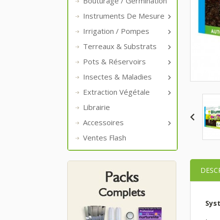
Bouturage / Germination
Instruments De Mesure

Irrigation / Pompes

Terreaux & Substrats

Pots & Réservoirs

Insectes & Maladies

Extraction Végétale

Librairie
Accessoires

Ventes Flash
DESC
Sys