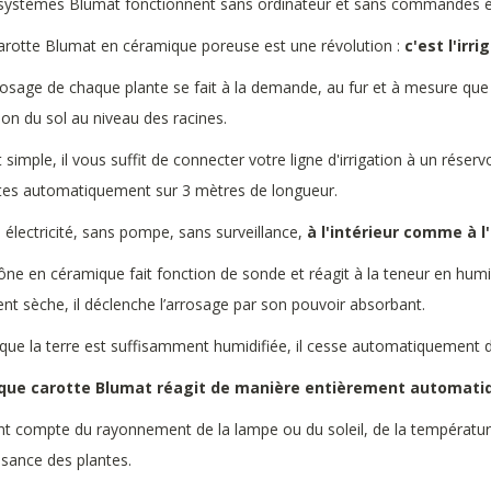
systèmes Blumat fonctionnent sans ordinateur et sans commandes él
arotte Blumat en céramique poreuse est une révolution :
c'est l'irri
rosage de chaque plante se fait à la demande, au fur et à mesure que 
ion du sol au niveau des racines.
t simple, il vous suffit de connecter votre ligne d'irrigation à un réser
tes automatiquement sur 3 mètres de longueur.
 électricité, sans pompe, sans surveillance,
à l'intérieur comme à l
ône en céramique fait fonction de sonde et réagit à la teneur en humidit
ent sèche, il déclenche l’arrosage par son pouvoir absorbant.
que la terre est suffisamment humidifiée, il cesse automatiquement de
que carotte Blumat réagit de manière entièrement automati
ient compte du rayonnement de la lampe ou du soleil, de la température e
ssance des plantes.