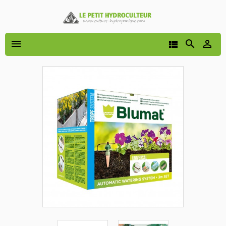



