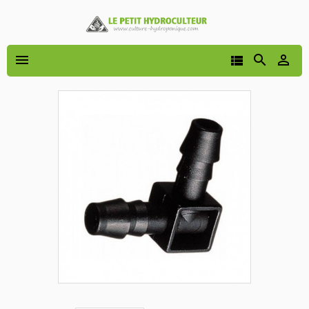



