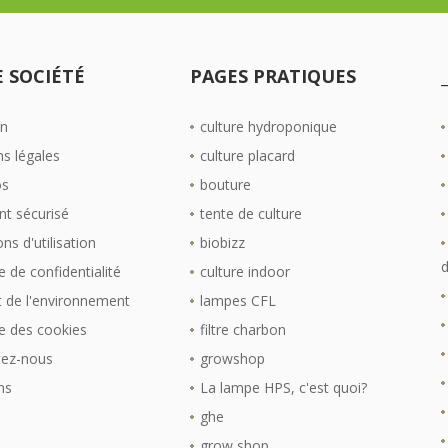
 SOCIÉTÉ
PAGES PRATIQUES
on
culture hydroponique
s légales
culture placard
os
bouture
t sécurisé
tente de culture
ns d'utilisation
biobizz
d
e de confidentialité
culture indoor
 de l'environnement
lampes CFL
ue des cookies
filtre charbon
tez-nous
growshop
ns
La lampe HPS, c'est quoi?
ghe
grow shop