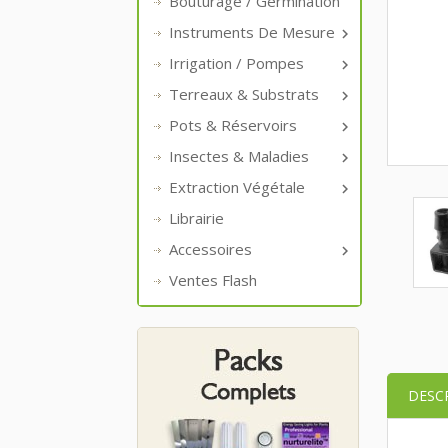
Bouturage / Germination
Instruments De Mesure

Irrigation / Pompes

Terreaux & Substrats

Pots & Réservoirs

Insectes & Maladies

Extraction Végétale

Librairie
Accessoires

Ventes Flash
DESC