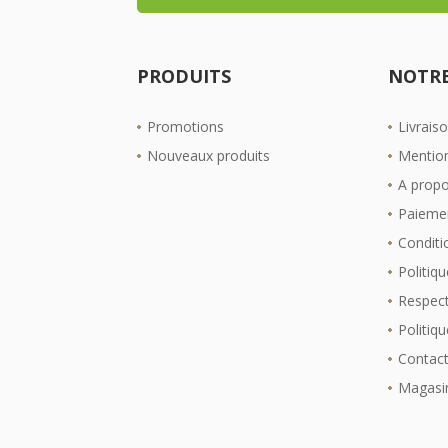
PRODUITS
NOTRE
Promotions
Livrais
Nouveaux produits
Mention
A prop
Paiemen
Conditio
Politiqu
Respect
Politiq
Contac
Magasi