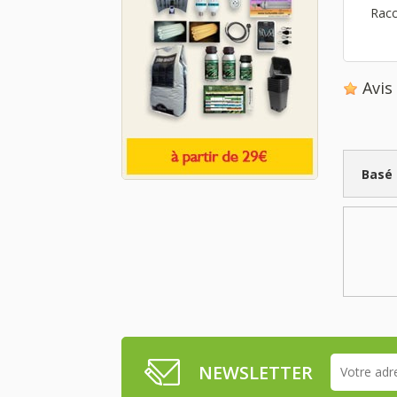
Rac
Avi
Basé
NEWSLETTER