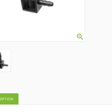

RIPTION