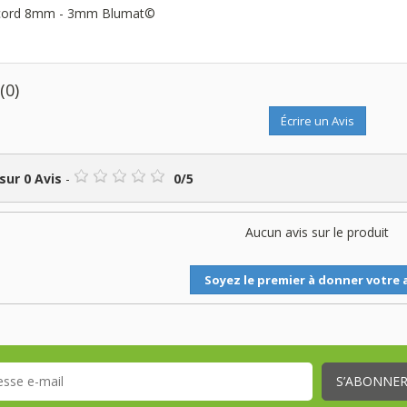
cord 8mm - 3mm Blumat©
s
(0)
Écrire un Avis
 sur
0
Avis
-
0
/
5
Aucun avis sur le produit
Soyez le premier à donner votre a