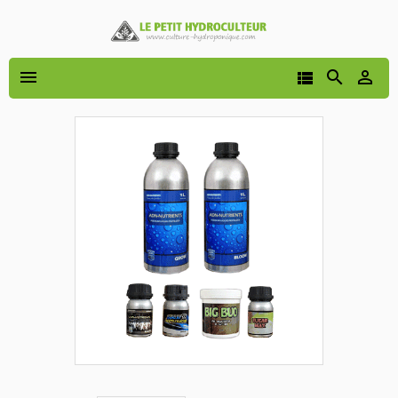



