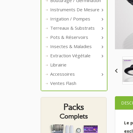
Bouturage / Germination
Instruments De Mesure

Irrigation / Pompes

Terreaux & Substrats

Pots & Réservoirs

Insectes & Maladies

Extraction Végétale

Librairie
Accessoires

Ventes Flash
DESC
Le 
excl