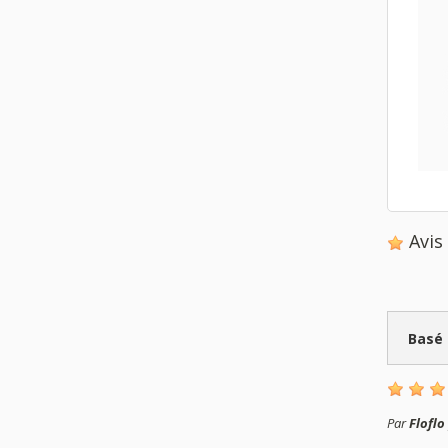
Avi
Basé
Par
Floflo