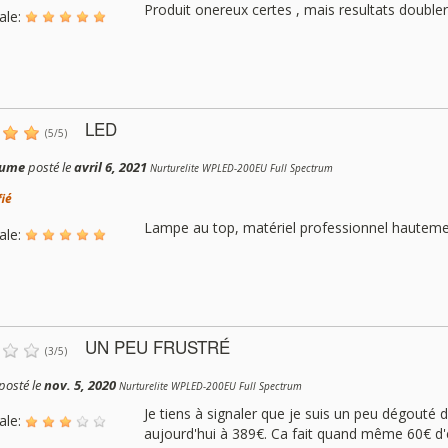
Produit onereux certes , mais resultats double
ale:
LED
(
5
/
5
)
aume
posté le
avril 6, 2021
Nurturelite WPLED-200EU Full Spectrum
fié
Lampe au top, matériel professionnel hautem
ale:
UN PEU FRUSTRÉ
(
3
/
5
)
posté le
nov. 5, 2020
Nurturelite WPLED-200EU Full Spectrum
Je tiens à signaler que je suis un peu dégouté 
ale:
aujourd'hui à 389€. Ca fait quand même 60€ d'éc