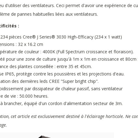
ieu d'utiliser des ventilateurs. Ceci permet d'avoir une expérience de 
lème de pannes habituelles liées aux ventilateurs.
ificités :
234 pièces Cree® J Series® 3030 High‑Efficacy (234 x 1 watt)
nsions : 32 x 16.2 cm
érature de couleur : 4000K (Full Spectrum croissance et floraison).
té pour une zone de culture jusqu'à 1m x 1m en croissance et 80cm 
ance des plantes conseillée : entre 35 et 45cm.
se IP65, protège contre les poussières et les projections d'eau.
isation des dernières leds CREE "Super bright chip".
oidissement par dissipateur de chaleur passif, sans ventilateur
e de vie : 50.000 heures.
 à brancher, équipé d'un cordon d'alimentation secteur de 3m.
ntion, cet article est exclusivement destiné à l'éclairage horticole. Ne co
age.