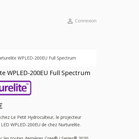

Connexion
rturelite WPLED-200EU Full Spectrum
ite WPLED-200EU Full Spectrum
€
 chez Le Petit Hydroculteur, le projecteur
l LED WPLED-200EU de chez Nurturelite.
 les toutes dernières Cree® J Series® 3030