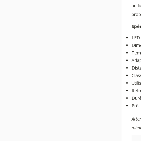
au l
prob
Spéc
LED 
Dime
Temp
Adap
Dist
Clas
Util
Refr
Duré
Prêt
Atte
mén