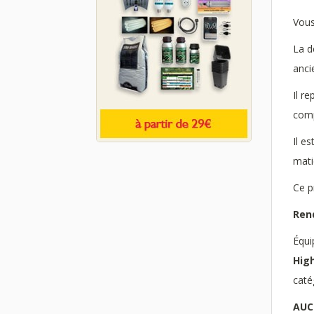
Vous
La d
anci
Il r
comp
Il e
mati
Ce p
Ren
Équi
High
caté
AUC