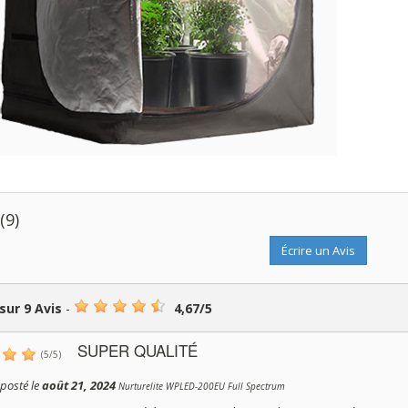
s
(9)
Écrire un Avis
 sur
9
Avis
-
4,67
/
5
SUPER QUALITÉ
(
5
/
5
)
posté le
août 21, 2024
Nurturelite WPLED-200EU Full Spectrum