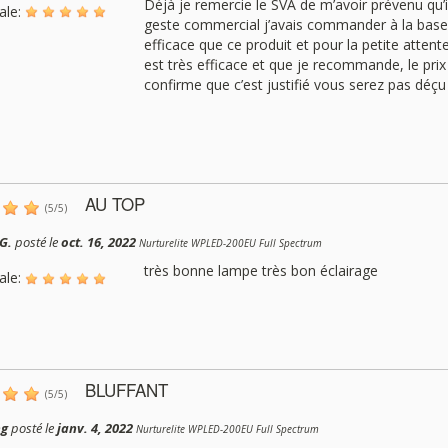
Déjà je remercie le SVA de m’avoir prévenu qu’i
ale:
geste commercial j’avais commander à la bas
efficace que ce produit et pour la petite atte
est très efficace et que je recommande, le prix 
confirme que c’est justifié vous serez pas déçu
AU TOP
(
5
/
5
)
G.
posté le
oct. 16, 2022
Nurturelite WPLED-200EU Full Spectrum
très bonne lampe très bon éclairage
ale:
BLUFFANT
(
5
/
5
)
ng
posté le
janv. 4, 2022
Nurturelite WPLED-200EU Full Spectrum