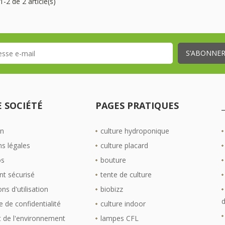
1-2 de 2 article(s)
 SOCIÉTÉ
PAGES PRATIQUES
on
culture hydroponique
s légales
culture placard
os
bouture
t sécurisé
tente de culture
ns d'utilisation
biobizz
d
e de confidentialité
culture indoor
 de l'environnement
lampes CFL