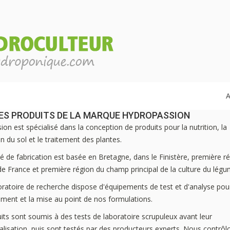
A
DES PRODUITS DE LA MARQUE HYDROPASSION
on est spécialisé dans la conception de produits pour la nutrition, la
n du sol et le traitement des plantes.
é de fabrication est basée en Bretagne, dans le Finistère, première r
de France et première région du champ principal de la culture du légu
oratoire de recherche dispose d'équipements de test et d'analyse pour
ment et la mise au point de nos formulations.
its sont soumis à des tests de laboratoire scrupuleux avant leur
lisation, puis sont testés par des producteurs experts. Nous contrôl