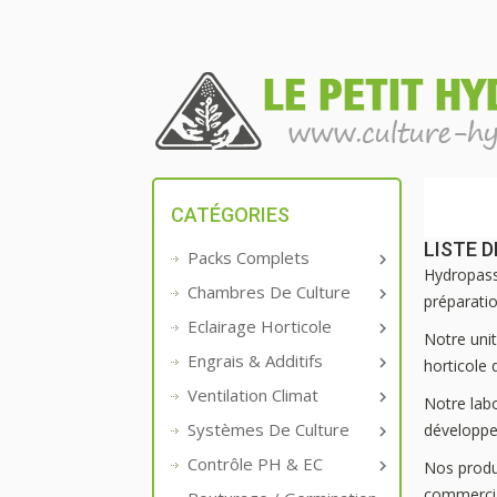
CATÉGORIES
LISTE 
Packs Complets

Hydropassi
Chambres De Culture

préparatio
Eclairage Horticole

Notre unit
Engrais & Additifs

horticole 
Ventilation Climat

Notre lab
Systèmes De Culture
développe

Contrôle PH & EC

Nos produ
commercia