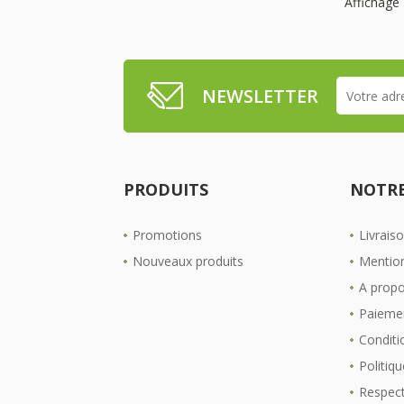
Affichage 
NEWSLETTER
PRODUITS
NOTRE
Promotions
Livrais
Nouveaux produits
Mention
A prop
Paiemen
Conditio
Politiqu
Respect