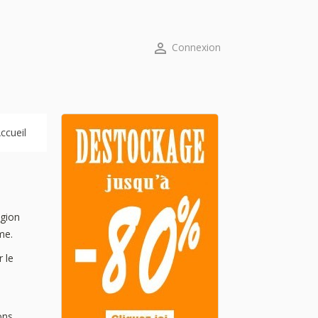

Connexion
ccueil
égion
me.
 le
ons