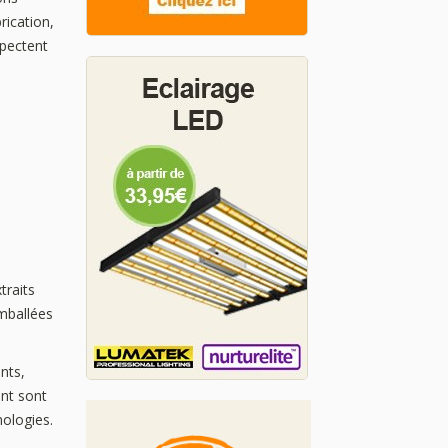
rication,
spectent
traits
emballées
nts,
ent sont
nologies.