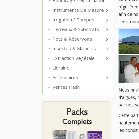
Bouturage / Germination
régulièrem
Instruments De Mesure

afin de n
Irrigation / Pompes

l'environ
Terreaux & Substrats

Pots & Réservoirs

Insectes & Maladies

Extraction Végétale

Librairie
Accessoires

Ventes Flash
Nous privi
d'algues, 
par nos so
Cette par
hautement
les condit