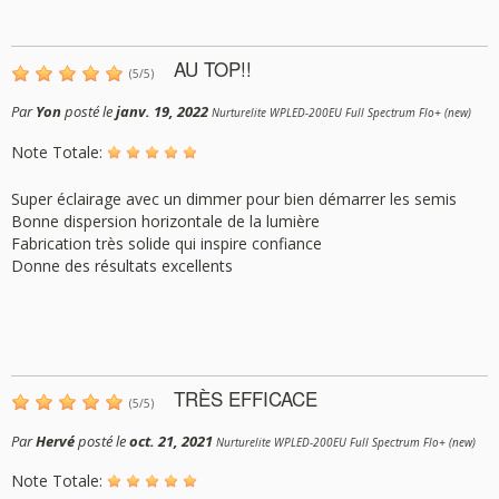
AU TOP!!
(
5
/
5
)
Par
Yon
posté le
janv. 19, 2022
Nurturelite WPLED-200EU Full Spectrum Flo+ (new)
Note Totale:
Super éclairage avec un dimmer pour bien démarrer les semis
Bonne dispersion horizontale de la lumière
Fabrication très solide qui inspire confiance
Donne des résultats excellents
TRÈS EFFICACE
(
5
/
5
)
Par
Hervé
posté le
oct. 21, 2021
Nurturelite WPLED-200EU Full Spectrum Flo+ (new)
Note Totale: