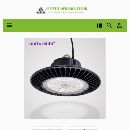



