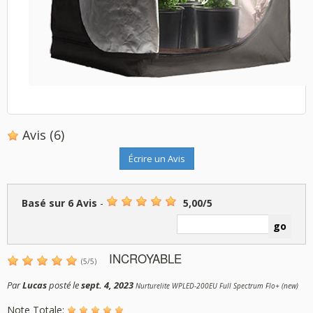
Avis
(6)
Écrire un Avis
Basé sur
6
Avis
-
5,00
/
5
INCROYABLE
(
5
/
5
)
Par
Lucas
posté le
sept. 4, 2023
Nurturelite WPLED-200EU Full Spectrum Flo+ (new)
Note Totale: