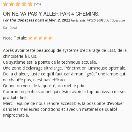
(
5
/
5
)
ON NE VA PAS Y ALLER PAR 4 CHEMINS.
Par
The_BoneLess
posté le
févr. 2, 2022
Nurturelite WPLED-200EU Full Spectrum
Flo+ (new)
Note Totale:
Après avoir testé beaucoup de système d'éclairage de LED, de la
chinoiserie à L'Us.
Ce système est la pointe de la technique actuelle.
Une zone d'éclairage ultralarge, Pénétration lumineuse optimale.
De la chaleur, Juste ce qu'il faut car à mon "goût" une lampe qui
ne chauffe pas, n'est pas efficace.
Quand on veut de la qualité, on met le prix.
Comme un professionnel qui désire avoir le top au niveau de ses
produits finit... !
Merci l'équipe de nous rendre accessible, la possibilité d'évoluer
dans les meilleures conditions et avec un matériel de qualité
irréprochable.