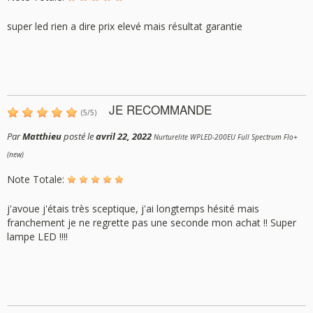
super led rien a dire prix elevé mais résultat garantie
JE RECOMMANDE
(
5
/
5
)
Par
Matthieu
posté le
avril 22, 2022
Nurturelite WPLED-200EU Full Spectrum Flo+
(new)
Note Totale:
j'avoue j'étais très sceptique, j'ai longtemps hésité mais
franchement je ne regrette pas une seconde mon achat !! Super
lampe LED !!!!