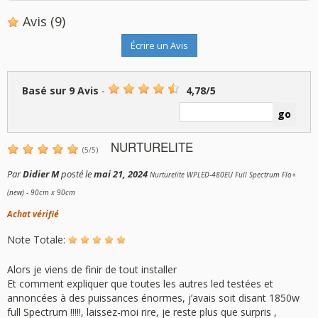
Avis
(9)
Écrire un Avis
Basé sur
9
Avis
-
4,78
/
5
NURTURELITE
(
5
/
5
)
Par
Didier M
posté le
mai 21, 2024
Nurturelite WPLED-480EU Full Spectrum Flo+
(new) - 90cm x 90cm
Achat vérifié
Note Totale:
Alors je viens de finir de tout installer
Et comment expliquer que toutes les autres led testées et
annoncées à des puissances énormes, j’avais soit disant 1850w
full Spectrum !!!!!, laissez-moi rire, je reste plus que surpris ,