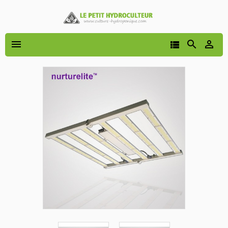



