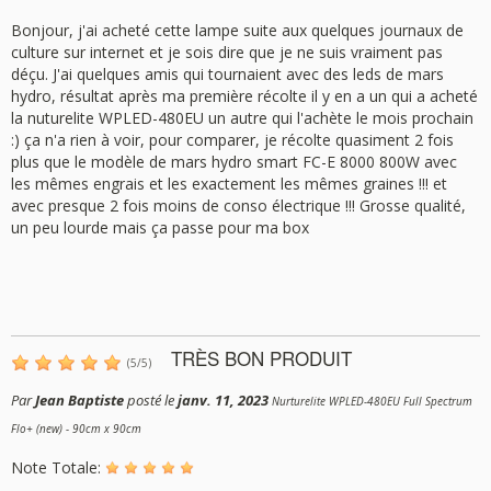
Bonjour, j'ai acheté cette lampe suite aux quelques journaux de
culture sur internet et je sois dire que je ne suis vraiment pas
déçu. J'ai quelques amis qui tournaient avec des leds de mars
hydro, résultat après ma première récolte il y en a un qui a acheté
la nuturelite WPLED-480EU un autre qui l'achète le mois prochain
:) ça n'a rien à voir, pour comparer, je récolte quasiment 2 fois
plus que le modèle de mars hydro smart FC-E 8000 800W avec
les mêmes engrais et les exactement les mêmes graines !!! et
avec presque 2 fois moins de conso électrique !!! Grosse qualité,
un peu lourde mais ça passe pour ma box
TRÈS BON PRODUIT
(
5
/
5
)
Par
Jean Baptiste
posté le
janv. 11, 2023
Nurturelite WPLED-480EU Full Spectrum
Flo+ (new) - 90cm x 90cm
Note Totale: