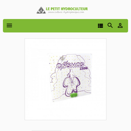



