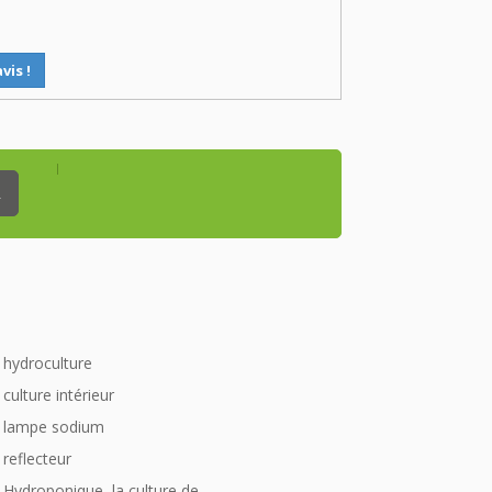
vis !
_
hydroculture
culture intérieur
lampe sodium
reflecteur
Hydroponique, la culture de