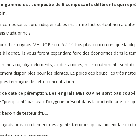
te gamme est composée de 5 composants différents qui représ
oin.
5 composants sont indispensables mais il ne faut surtout rien ajouter
ais traditionnels :
 prix. Les engrais METROP sont 5 à 10 fois plus concentrés que la plu
s à l'achat, ils vous feront cependant faire des économies dans le te
s minéraux, oligo-éléments, acides aminés, micro-nutriments sont d'
ement disponibles pour les plantes. Le poids des bouteilles très nett
ues témoigne de cette concentration.
s de date de péremption.
Les engrais METROP ne sont pas coupés
e "précipitent" pas avec l’oxygéné présent dans la bouteille une fois qu
s besoin de testeur d''EC.
engrais pros contiennent des agents tampons qui balancent la solution