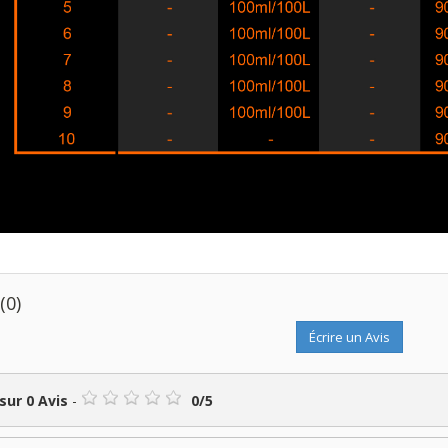
s
(0)
Écrire un Avis
 sur
0
Avis
-
0
/
5