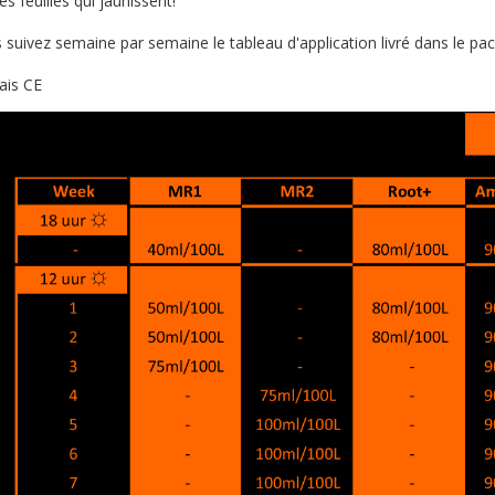
les feuilles qui jaunissent!
 suivez semaine par semaine le tableau d'application livré dans le pac
ais CE