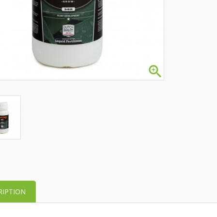

RIPTION