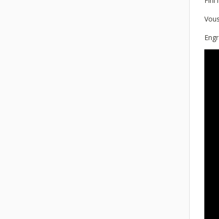
Fini 
Vous
Engr