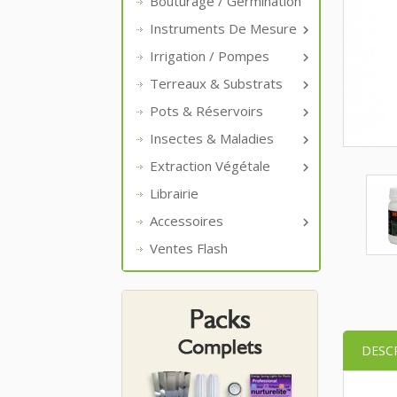
Bouturage / Germination
Instruments De Mesure

Irrigation / Pompes

Terreaux & Substrats

Pots & Réservoirs

Insectes & Maladies

Extraction Végétale

Librairie
Accessoires

Ventes Flash
DESC