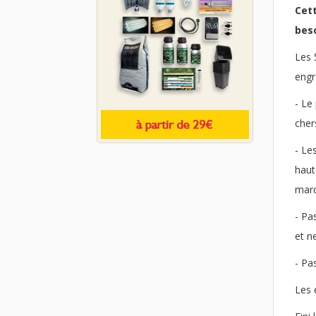
Cet
bes
Les 
engr
- Le
cher
- Le
haut
marq
- Pa
et n
- Pa
Les 