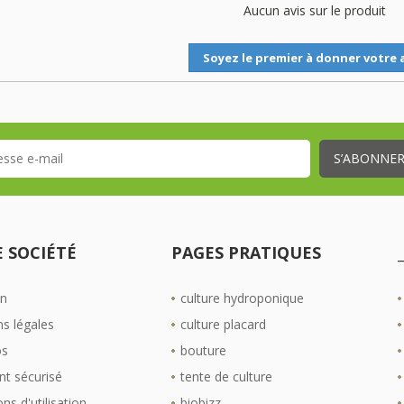
Aucun avis sur le produit
Soyez le premier à donner votre a
 SOCIÉTÉ
PAGES PRATIQUES
on
culture hydroponique
s légales
culture placard
os
bouture
t sécurisé
tente de culture
ns d'utilisation
biobizz