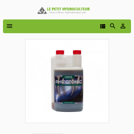



