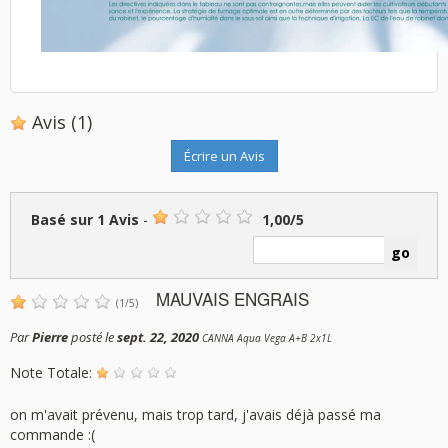
Avis
(1)
Écrire un Avis
Basé sur
1
Avis
-
1,00
/
5
MAUVAIS ENGRAIS
(
1
/
5
)
Par
Pierre
posté le
sept. 22, 2020
CANNA Aqua Vega A+B 2x1L
Note Totale:
on m'avait prévenu, mais trop tard, j'avais déjà passé ma
commande :(