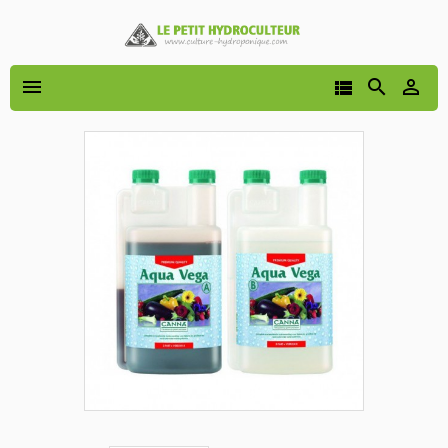



