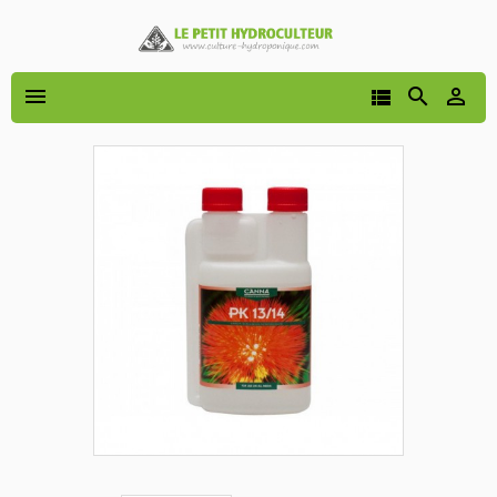



