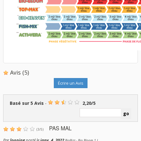
Avis
(5)
Écrire un Avis
Basé sur
5
Avis
-
2,20
/
5
PAS MAL
(
3
/
5
)
Par
looping
posté le
janv. 4, 2022
BioBizz - Bio Bloom 1 L