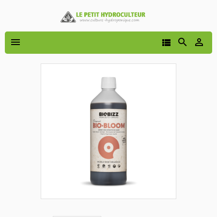



