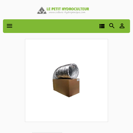



