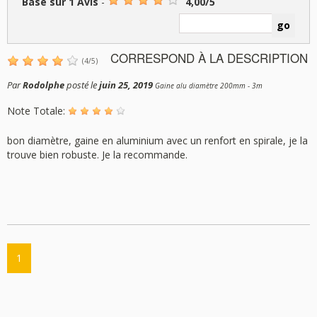
Basé sur
1
Avis
-
4,00
/
5
CORRESPOND À LA DESCRIPTION
(
4
/
5
)
Par
Rodolphe
posté le
juin 25, 2019
Gaine alu diamètre 200mm - 3m
Note Totale:
bon diamètre, gaine en aluminium avec un renfort en spirale, je la
trouve bien robuste. Je la recommande.
1