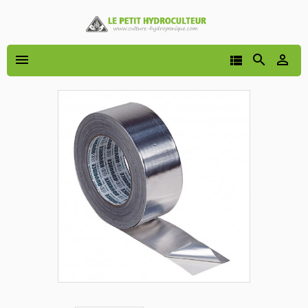



