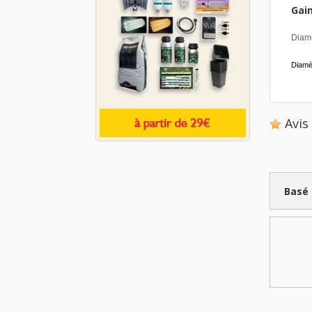
Gain
Diam
Diamèt
Avi
Basé