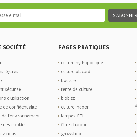
 SOCIÉTÉ
PAGES PRATIQUES
on
culture hydroponique
s légales
culture placard
os
bouture
t sécurisé
tente de culture
ns d'utilisation
biobizz
d
e de confidentialité
culture indoor
 de l'environnement
lampes CFL
ue des cookies
filtre charbon
tez-nous
growshop