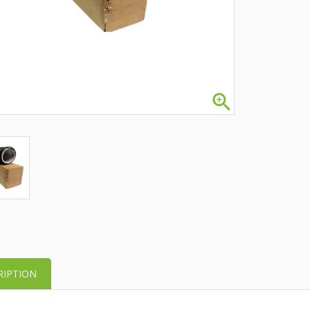

RIPTION