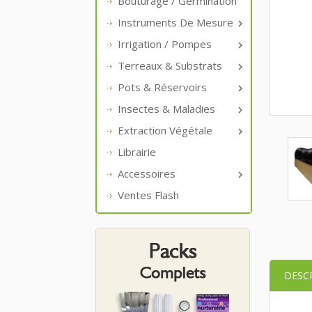
Bouturage / Germination
Instruments De Mesure

Irrigation / Pompes

Terreaux & Substrats

Pots & Réservoirs

Insectes & Maladies

Extraction Végétale

Librairie
Accessoires

Ventes Flash
DESC