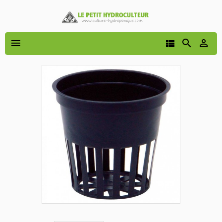



