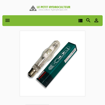



