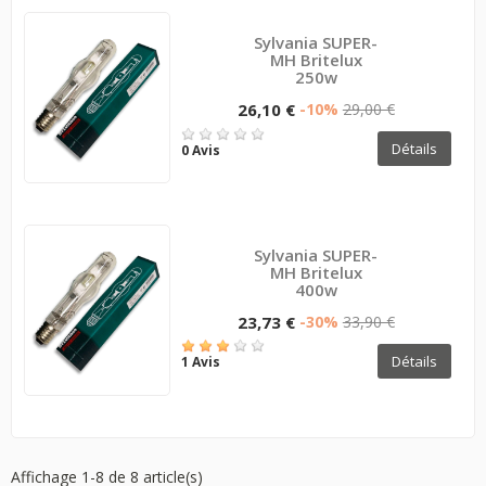
Sylvania SUPER-
MH Britelux
250w
26,10 €
-10%
29,00 €
Détails
0 Avis
Sylvania SUPER-
MH Britelux
400w
23,73 €
-30%
33,90 €
Détails
1 Avis
Affichage 1-8 de 8 article(s)