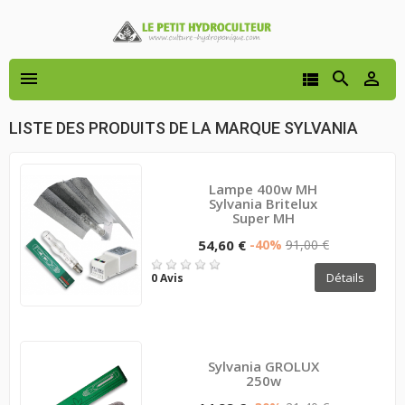




LISTE DES PRODUITS DE LA MARQUE SYLVANIA
Lampe 400w MH
Sylvania Britelux
Super MH
54,60 €
-40%
91,00 €
Détails
0 Avis
Sylvania GROLUX
250w