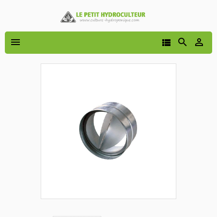



